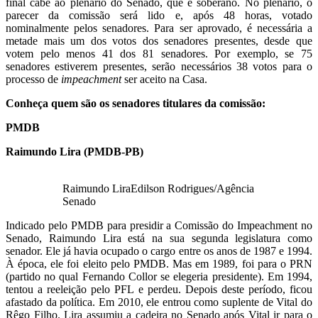
final cabe ao plenário do Senado, que é soberano. No plenário, o
parecer da comissão será lido e, após 48 horas, votado
nominalmente pelos senadores. Para ser aprovado, é necessária a
metade mais um dos votos dos senadores presentes, desde que
votem pelo menos 41 dos 81 senadores. Por exemplo, se 75
senadores estiverem presentes, serão necessários 38 votos para o
processo de
impeachment
ser aceito na Casa.
Conheça quem são os senadores titulares da comissão:
PMDB
Raimundo Lira (PMDB-PB)
Raimundo LiraEdilson Rodrigues/Agência
Senado
Indicado pelo PMDB para presidir a Comissão do Impeachment no
Senado, Raimundo Lira está na sua segunda legislatura como
senador. Ele já havia ocupado o cargo entre os anos de 1987 e 1994.
À época, ele foi eleito pelo PMDB. Mas em 1989, foi para o PRN
(partido no qual Fernando Collor se elegeria presidente). Em 1994,
tentou a reeleição pelo PFL e perdeu. Depois deste período, ficou
afastado da política. Em 2010, ele entrou como suplente de Vital do
Rêgo Filho. Lira assumiu a cadeira no Senado após Vital ir para o