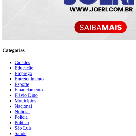
Categorias
Cidades
Educação
Emprego
Entretenimento
Esporte
Financiamento
Flávio Dino
Municípios
Nacional
Notícias
Polícia
Política
São Luis
Saúde