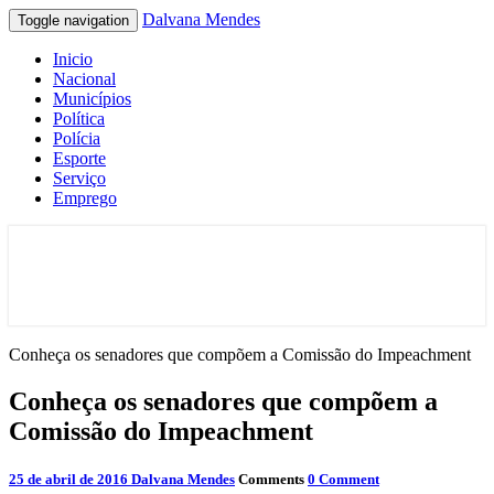
Dalvana Mendes
Toggle navigation
Inicio
Nacional
Municípios
Política
Polícia
Esporte
Serviço
Emprego
Espaço de conteúdo e leitura inteligente
Dalvana Mendes
Conheça os senadores que compõem a Comissão do Impeachment
Conheça os senadores que compõem a
Comissão do Impeachment
25 de abril de 2016
Dalvana Mendes
Comments
0 Comment