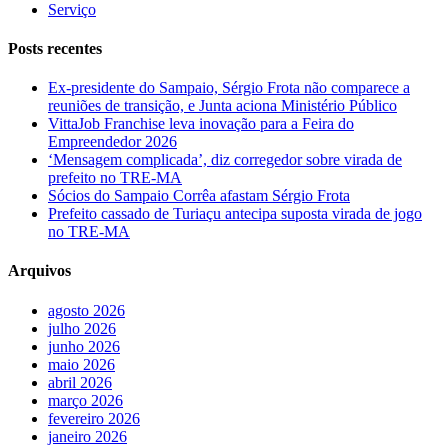
Serviço
Posts recentes
Ex-presidente do Sampaio, Sérgio Frota não comparece a
reuniões de transição, e Junta aciona Ministério Público
VittaJob Franchise leva inovação para a Feira do
Empreendedor 2026
‘Mensagem complicada’, diz corregedor sobre virada de
prefeito no TRE-MA
Sócios do Sampaio Corrêa afastam Sérgio Frota
Prefeito cassado de Turiaçu antecipa suposta virada de jogo
no TRE-MA
Arquivos
agosto 2026
julho 2026
junho 2026
maio 2026
abril 2026
março 2026
fevereiro 2026
janeiro 2026