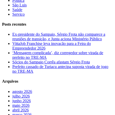
Política
São Luis
Saúde
Serviço
Posts recentes
Ex-presidente do Sampaio, Sérgio Frota não comparece a
reuniões de transição, e Junta aciona Ministério Público
VittaJob Franchise leva inovação para a Feira do
Empreendedor 2026
‘Mensagem complicada’, diz corregedor sobre virada de
prefeito no TRE-MA
Sócios do Sampaio Corrêa afastam Sérgio Frota
Prefeito cassado de Turiaçu antecipa suposta virada de jogo
no TRE-MA
Arquivos
agosto 2026
julho 2026
junho 2026
maio 2026
abril 2026
março 2026