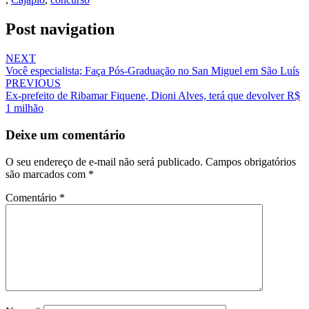
Post navigation
NEXT
Você especialista; Faça Pós-Graduação no San Miguel em São Luís
PREVIOUS
Ex-prefeito de Ribamar Fiquene, Dioni Alves, terá que devolver R$
1 milhão
Deixe um comentário
O seu endereço de e-mail não será publicado.
Campos obrigatórios
são marcados com
*
Comentário
*