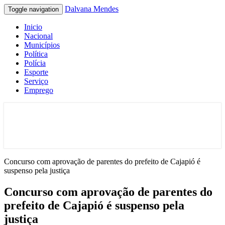
Dalvana Mendes
Toggle navigation
Inicio
Nacional
Municípios
Política
Polícia
Esporte
Serviço
Emprego
Espaço de conteúdo e leitura inteligente
Dalvana Mendes
Concurso com aprovação de parentes do prefeito de Cajapió é
suspenso pela justiça
Concurso com aprovação de parentes do
prefeito de Cajapió é suspenso pela
justiça