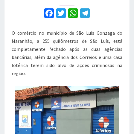
após
ataques
F
T
W
T
de
a
w
h
el
criminosos
c
it
at
e
O comércio no município de São Luís Gonzaga do
e
te
s
gr
Maranhão, a 255 quilômetros de São Luís, está
b
r
A
a
completamente fechado após as duas agências
bancárias, além da agência dos Correios e uma casa
o
p
m
lotérica terem sido alvo de ações criminosas na
o
p
região.
k