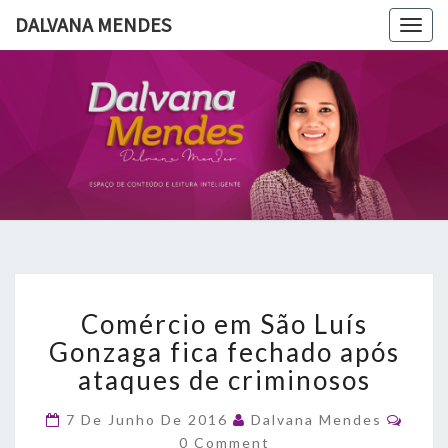
DALVANA MENDES
Togg
navig
DALVANA
Espaço De
Conteúdo
E Leitura
MENDES
Inteligente
Comércio
Comércio em São Luís
em
São
Gonzaga fica fechado após
Luís
ataques de criminosos
Gonzaga
fica
Comm
7 De Junho De 2016
Dalvana Mendes
fechado
0 Comment