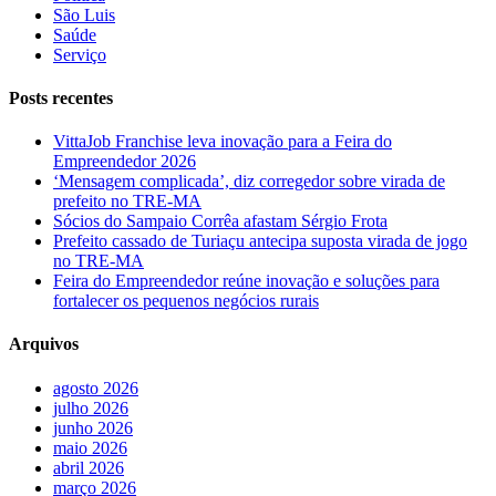
São Luis
Saúde
Serviço
Posts recentes
VittaJob Franchise leva inovação para a Feira do
Empreendedor 2026
‘Mensagem complicada’, diz corregedor sobre virada de
prefeito no TRE-MA
Sócios do Sampaio Corrêa afastam Sérgio Frota
Prefeito cassado de Turiaçu antecipa suposta virada de jogo
no TRE-MA
Feira do Empreendedor reúne inovação e soluções para
fortalecer os pequenos negócios rurais
Arquivos
agosto 2026
julho 2026
junho 2026
maio 2026
abril 2026
março 2026