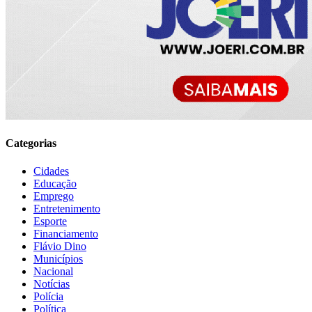
Categorias
Cidades
Educação
Emprego
Entretenimento
Esporte
Financiamento
Flávio Dino
Municípios
Nacional
Notícias
Polícia
Política