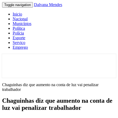
Dalvana Mendes
Toggle navigation
Inicio
Nacional
Municípios
Política
Polícia
Esporte
Serviço
Emprego
Espaço de conteúdo e leitura inteligente
Dalvana Mendes
Chaguinhas diz que aumento na conta de luz vai penalizar
trabalhador
Chaguinhas diz que aumento na conta de
luz vai penalizar trabalhador