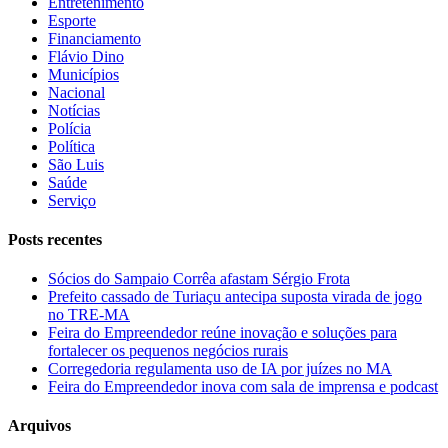
Entretenimento
Esporte
Financiamento
Flávio Dino
Municípios
Nacional
Notícias
Polícia
Política
São Luis
Saúde
Serviço
Posts recentes
Sócios do Sampaio Corrêa afastam Sérgio Frota
Prefeito cassado de Turiaçu antecipa suposta virada de jogo
no TRE-MA
Feira do Empreendedor reúne inovação e soluções para
fortalecer os pequenos negócios rurais
Corregedoria regulamenta uso de IA por juízes no MA
Feira do Empreendedor inova com sala de imprensa e podcast
Arquivos