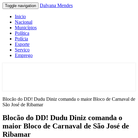
Dalvana Mendes
Toggle navigation
Inicio
Nacional
Municípios
Política
Polícia
Esporte
Serviço
Emprego
Espaço de conteúdo e leitura inteligente
Dalvana Mendes
Blocão do DD! Dudu Diniz comanda o maior Bloco de Carnaval de
São José de Ribamar
Blocão do DD! Dudu Diniz comanda o
maior Bloco de Carnaval de São José de
Ribamar