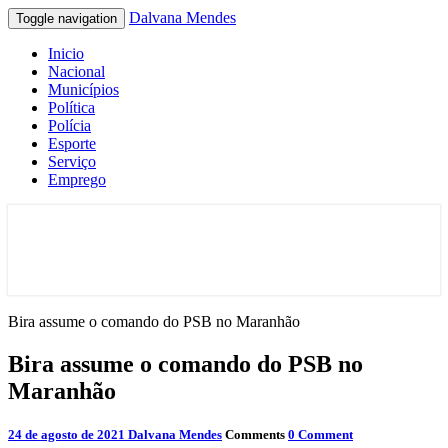
Dalvana Mendes
Toggle navigation
Inicio
Nacional
Municípios
Política
Polícia
Esporte
Serviço
Emprego
Espaço de conteúdo e leitura inteligente
Dalvana Mendes
Bira assume o comando do PSB no Maranhão
Bira assume o comando do PSB no
Maranhão
24 de agosto de 2021
Dalvana Mendes
Comments
0 Comment