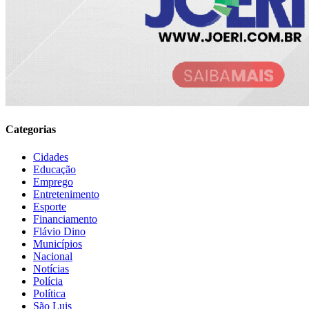
Categorias
Cidades
Educação
Emprego
Entretenimento
Esporte
Financiamento
Flávio Dino
Municípios
Nacional
Notícias
Polícia
Política
São Luis