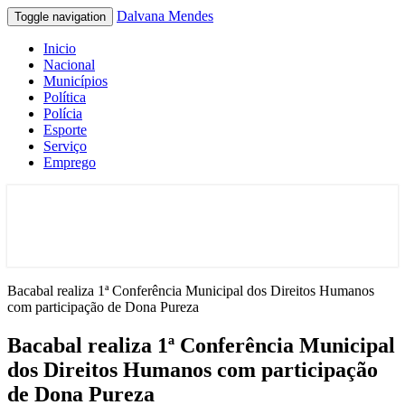
Dalvana Mendes
Toggle navigation
Inicio
Nacional
Municípios
Política
Polícia
Esporte
Serviço
Emprego
Espaço de conteúdo e leitura inteligente
Dalvana Mendes
Bacabal realiza 1ª Conferência Municipal dos Direitos Humanos
com participação de Dona Pureza
Bacabal realiza 1ª Conferência Municipal
dos Direitos Humanos com participação
de Dona Pureza