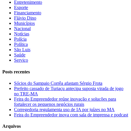
Entretenimento
Esporte
Financiamento
Flávio Dino
Municípios
Nacional
Notícias
Polícia
Política
São Luis
Saúde
Serviço
Posts recentes
Sócios do Sampaio Corrêa afastam Sérgio Frota
Prefeito cassado de Turiaçu antecipa suposta virada de jogo
no TRE-MA
Feira do Empreendedor reúne inovação e soluções para
fortalecer os pequenos negócios rurais
Corregedoria regulamenta uso de IA por juízes no MA
Feira do Empreendedor inova com sala de imprensa e podcast
Arquivos