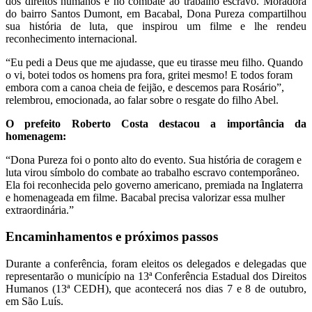
dos direitos humanos e no combate ao trabalho escravo. Moradora
do bairro Santos Dumont, em Bacabal, Dona Pureza compartilhou
sua história de luta, que inspirou um filme e lhe rendeu
reconhecimento internacional.
“Eu pedi a Deus que me ajudasse, que eu tirasse meu filho. Quando
o vi, botei todos os homens pra fora, gritei mesmo! E todos foram
embora com a canoa cheia de feijão, e descemos para Rosário”,
relembrou, emocionada, ao falar sobre o resgate do filho Abel.
O prefeito Roberto Costa destacou a importância da
homenagem:
“Dona Pureza foi o ponto alto do evento. Sua história de coragem e
luta virou símbolo do combate ao trabalho escravo contemporâneo.
Ela foi reconhecida pelo governo americano, premiada na Inglaterra
e homenageada em filme. Bacabal precisa valorizar essa mulher
extraordinária.”
Encaminhamentos e próximos passos
Durante a conferência, foram eleitos os delegados e delegadas que
representarão o município na 13ª Conferência Estadual dos Direitos
Humanos (13ª CEDH), que acontecerá nos dias 7 e 8 de outubro,
em São Luís.