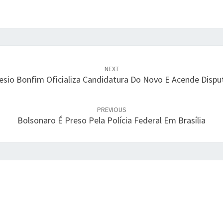
a
e
l
e
t
r
NEXT
ô
sio Bonfim Oficializa Candidatura Do Novo E Acende Disput
n
i
c
PREVIOUS
a
Bolsonaro É Preso Pela Polícia Federal Em Brasília
,
d
i
z
M
o
r
a
e