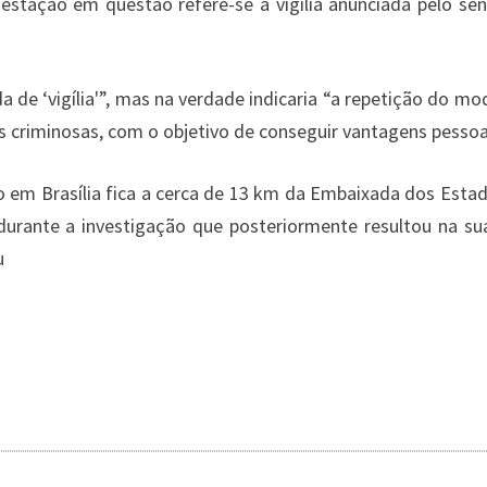
estação em questão refere-se à vigília anunciada pelo sen
m
r
o
v
i
a de ‘vigília'”, mas na verdade indicaria “a repetição do m
o
s criminosas, com o objetivo de conseguir vantagens pessoa
l
o
o em Brasília fica a cerca de 13 km da Embaixada dos Esta
u
t
 durante a investigação que posteriormente resultou na s
o
u
r
n
o
z
e
l
e
i
r