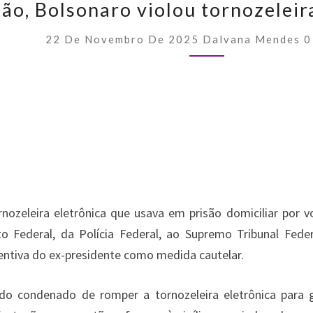
são, Bolsonaro violou tornozeleir
n
t
e
C
22 De Novembro De 2025
Dalvana Mendes
0
O
s
M
d
M
e
E
F
N
p
T
r
a
T
S
i
c
w
W
s
e
i
h
T
ã
o
b
t
a
e
,
o
t
t
l
ornozeleira eletrônica que usava em prisão domiciliar por
B
o
e
s
e
o
o Federal, da Polícia Federal, ao Supremo Tribunal Fede
l
k
r
A
g
entiva do ex-presidente como medida cautelar.
s
p
r
o
do condenado de romper a tornozeleira eletrônica para g
n
p
a
a