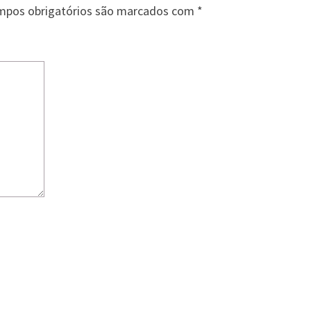
mpos obrigatórios são marcados com
*
s