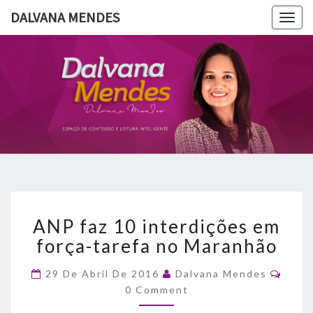
DALVANA MENDES
Togg
navig
DALVANA
Espaço De
Conteúdo
E Leitura
MENDES
Inteligente
ANP
ANP faz 10 interdições em
faz
10
força-tarefa no Maranhão
interdições
em
Comm
29 De Abril De 2016
Dalvana Mendes
força-
0 Comment
tarefa