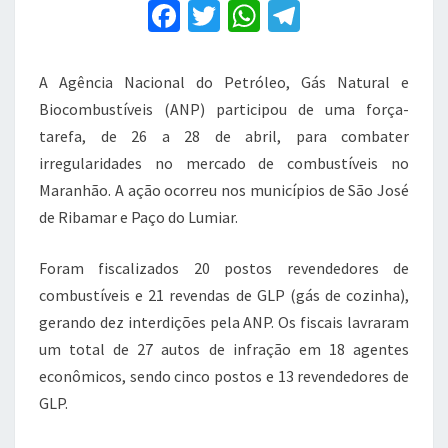
F
no
T
W
T
Maranhão
a
w
h
el
c
it
at
e
A Agência Nacional do Petróleo, Gás Natural e
e
te
s
gr
Biocombustíveis (ANP) participou de uma força-
b
r
A
a
tarefa, de 26 a 28 de abril, para combater
irregularidades no mercado de combustíveis no
o
p
m
Maranhão. A ação ocorreu nos municípios de São José
o
p
de Ribamar e Paço do Lumiar.
k
Foram fiscalizados 20 postos revendedores de
combustíveis e 21 revendas de GLP (gás de cozinha),
gerando dez interdições pela ANP. Os fiscais lavraram
um total de 27 autos de infração em 18 agentes
econômicos, sendo cinco postos e 13 revendedores de
GLP.