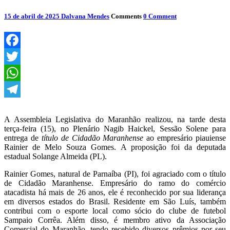
15 de abril de 2025
Dalvana Mendes
Comments
0 Comment
Facebook
Twitter
WhatsApp
Telegram
A Assembleia Legislativa do Maranhão realizou, na tarde desta
terça-feira (15), no Plenário Nagib Haickel, Sessão Solene para
entrega de
título de Cidadão Maranhense
ao empresário piauiense
Rainier de Melo Souza Gomes. A proposição foi da deputada
estadual Solange Almeida (PL).
Rainier Gomes, natural de Parnaíba (PI), foi agraciado com o título
de Cidadão Maranhense. Empresário do ramo do comércio
atacadista há mais de 26 anos, ele é reconhecido por sua liderança
em diversos estados do Brasil. Residente em São Luís, também
contribui com o esporte local como sócio do clube de futebol
Sampaio Corrêa. Além disso, é membro ativo da Associação
Comercial do Maranhão, tendo recebido diversos prêmios por seu