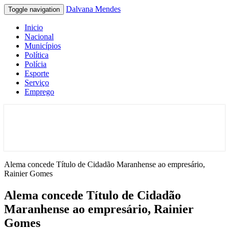
Dalvana Mendes
Toggle navigation
Inicio
Nacional
Municípios
Política
Polícia
Esporte
Serviço
Emprego
Espaço de conteúdo e leitura inteligente
Dalvana Mendes
Alema concede Título de Cidadão Maranhense ao empresário,
Rainier Gomes
Alema concede Título de Cidadão
Maranhense ao empresário, Rainier
Gomes