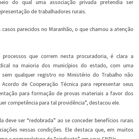
eio do qual uma associação privada pretendia ser
epresentação de trabalhadores rurais.
os casos parecidos no Maranhão, o que chamou a atenção
 processos que correm nesta procuradoria, é clara a
indical na maioria dos municípios do estado, com uma
 sem qualquer registro no Ministério do Trabalho não
 Acordo de Cooperação Técnica para representar seus
ntação para formação de provas materiais a favor dos
er competência para tal providência”, destacou ele.
a deve ser “redobrada” ao se conceder benefícios rurais
iações nessas condições. Ele destaca que, em muitos
smo a nomenclatura de “sindicato” em seus CNPJs.