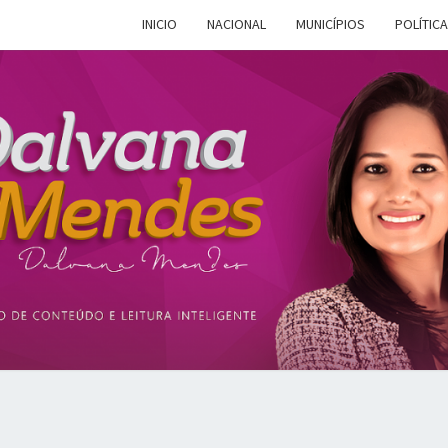
INICIO
NACIONAL
MUNICÍPIOS
POLÍTICA
DALV
Espaço De
Conteúdo E
Leitura
Inteligente
MEN