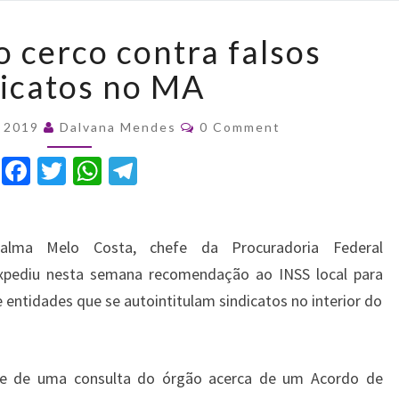
AGU
 cerco contra falsos
fecha
o
dicatos no MA
cerco
contra
Comments
e 2019
Dalvana Mendes
0 Comment
falsos
sindicatos
F
T
W
T
no
a
w
h
el
MA
c
it
at
e
jalma Melo Costa, chefe da Procuradoria Federal
e
te
s
gr
expediu nesta semana recomendação ao INSS local para
b
r
A
a
 entidades que se autointitulam sindicatos no interior do
o
p
m
o
p
k
de de uma consulta do órgão acerca de um Acordo de