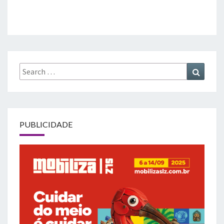
Search
Search
for:
PUBLICIDADE