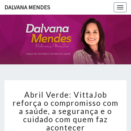
DALVANA MENDES
Togg
navig
DALVANA
Espaço De
Conteúdo
E Leitura
MENDES
Inteligente
Abril
Abril Verde: VittaJob
Verde:
VittaJob
reforça o compromisso com
reforça
a saúde, a segurança e o
o
cuidado com quem faz
compromisso
acontecer
com