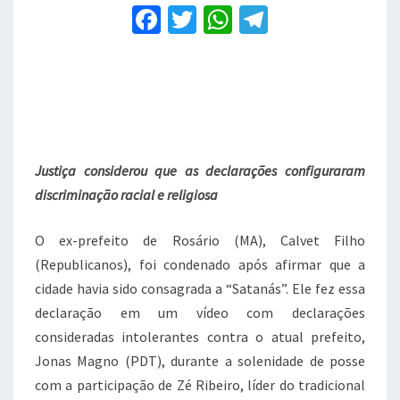
racismo
F
T
W
T
religioso
a
e
w
h
el
fica
c
it
at
e
inelegível
e
te
s
gr
b
r
A
a
o
p
m
Justiça considerou que as declarações configuraram
o
p
discriminação racial e religiosa
k
O ex-prefeito de Rosário (MA), Calvet Filho
(Republicanos), foi condenado após afirmar que a
cidade havia sido consagrada a “Satanás”. Ele fez essa
declaração em um vídeo com declarações
consideradas intolerantes contra o atual prefeito,
Jonas Magno (PDT), durante a solenidade de posse
com a participação de Zé Ribeiro, líder do tradicional