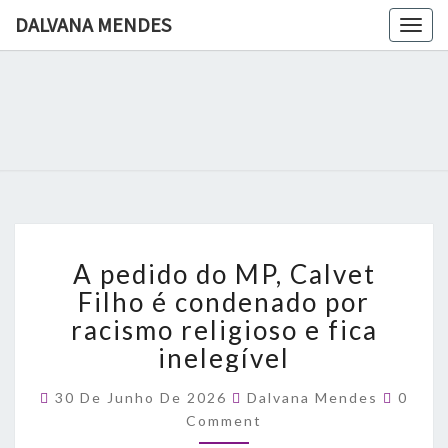
DALVANA MENDES
Togg
navig
DALVANA
Espaço De
Conteúdo
E Leitura
MENDES
Inteligente
A
A pedido do MP, Calvet
pedido
do
Filho é condenado por
MP,
racismo religioso e fica
Calvet
inelegível
Filho
é
Comme
30 De Junho De 2026
Dalvana Mendes
0
condenado
Comment
por