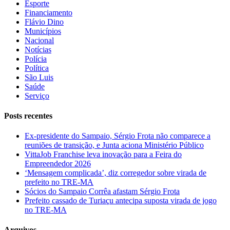
Esporte
Financiamento
Flávio Dino
Municípios
Nacional
Notícias
Polícia
Política
São Luis
Saúde
Serviço
Posts recentes
Ex-presidente do Sampaio, Sérgio Frota não comparece a
reuniões de transição, e Junta aciona Ministério Público
VittaJob Franchise leva inovação para a Feira do
Empreendedor 2026
‘Mensagem complicada’, diz corregedor sobre virada de
prefeito no TRE-MA
Sócios do Sampaio Corrêa afastam Sérgio Frota
Prefeito cassado de Turiaçu antecipa suposta virada de jogo
no TRE-MA
Arquivos