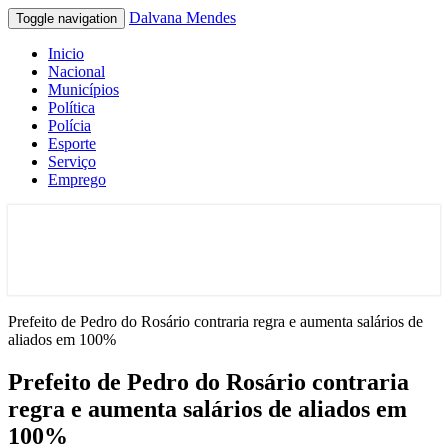
Dalvana Mendes
Toggle navigation
Inicio
Nacional
Municípios
Política
Polícia
Esporte
Serviço
Emprego
Espaço de conteúdo e leitura inteligente
Dalvana Mendes
Prefeito de Pedro do Rosário contraria regra e aumenta salários de
aliados em 100%
Prefeito de Pedro do Rosário contraria
regra e aumenta salários de aliados em
100%