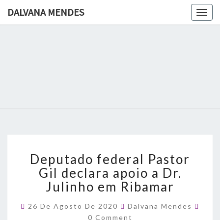
DALVANA MENDES
Togg
navig
DALVANA
Espaço De
Conteúdo
E Leitura
MENDES
Inteligente
Deputado
Deputado federal Pastor
federal
Pastor
Gil declara apoio a Dr.
Gil
Julinho em Ribamar
declara
apoio
Comm
26 De Agosto De 2020
Dalvana Mendes
a
0 Comment