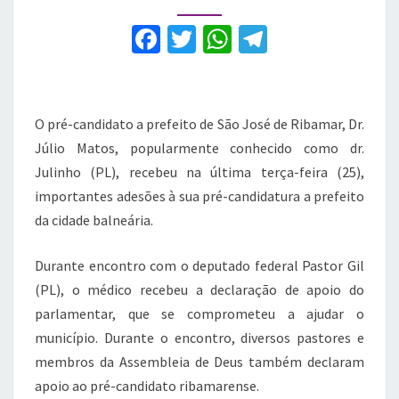
Dr.
Julinho
F
T
W
T
em
a
w
h
el
Ribamar
c
it
at
e
e
te
s
gr
O pré-candidato a prefeito de São José de Ribamar, Dr.
b
r
A
a
Júlio Matos, popularmente conhecido como dr.
Julinho (PL), recebeu na última terça-feira (25),
o
p
m
importantes adesões à sua pré-candidatura a prefeito
o
p
da cidade balneária.
k
Durante encontro com o deputado federal Pastor Gil
(PL), o médico recebeu a declaração de apoio do
parlamentar, que se comprometeu a ajudar o
município. Durante o encontro, diversos pastores e
membros da Assembleia de Deus também declaram
apoio ao pré-candidato ribamarense.