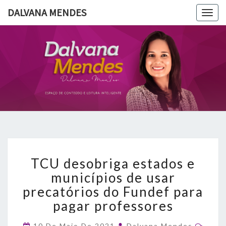
DALVANA MENDES
Togg
navig
DALVANA
Espaço De
Conteúdo
E Leitura
MENDES
Inteligente
TCU
TCU desobriga estados e
desobriga
estados
municípios de usar
e
precatórios do Fundef para
municípios
pagar professores
de
usar
Comm
10 De Maio De 2021
Dalvana Mendes