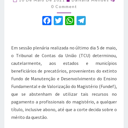
precatórios
0 Comment
do
Fundef
F
T
W
T
para
a
pagar
w
h
el
professores
c
it
at
e
e
te
s
gr
Em sessão plenária realizada no último dia 5 de maio,
b
r
A
a
o Tribunal de Contas da União (TCU) determinou,
cautelarmente, aos estados e municípios
o
p
m
beneficiários de precatórios, provenientes do extinto
o
p
Fundo de Manutenção e Desenvolvimento do Ensino
k
Fundamental e de Valorização do Magistério (Fundef),
que se abstenham de utilizar tais recursos no
pagamento a profissionais do magistério, a qualquer
título, inclusive abono, até que a corte decida sobre o
mérito da questão.