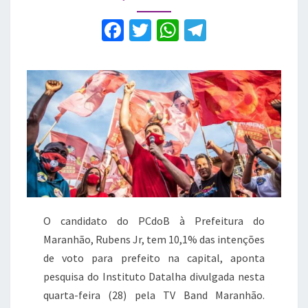
lugar
para
F
T
W
T
prefeito
a
w
h
el
de
São
c
it
at
e
Luís
e
te
s
gr
b
r
A
a
o
p
m
o
p
k
O candidato do PCdoB à Prefeitura do
Maranhão, Rubens Jr, tem 10,1% das intenções
de voto para prefeito na capital, aponta
pesquisa do Instituto Datalha divulgada nesta
quarta-feira (28) pela TV Band Maranhão.