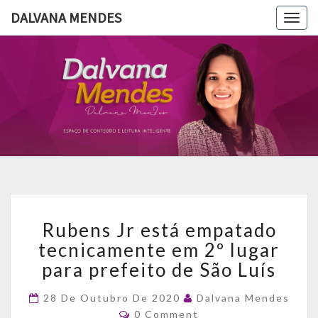
DALVANA MENDES
Togg
navig
DALVANA
Espaço De
Conteúdo
E Leitura
MENDES
Inteligente
Rubens
Rubens Jr está empatado
Jr
está
tecnicamente em 2º lugar
empatado
para prefeito de São Luís
tecnicamente
em
28 De Outubro De 2020
Dalvana Mendes
2º
Comments
0 Comment