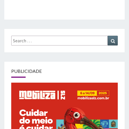
Search
Search
for:
PUBLICIDADE