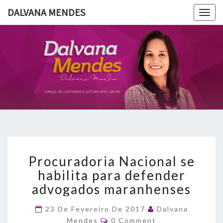
DALVANA MENDES
Togg
navig
DALVANA
Espaço De
Conteúdo
E Leitura
MENDES
Inteligente
Procuradoria
Procuradoria Nacional se
Nacional
se
habilita para defender
habilita
advogados maranhenses
para
defender
23 De Fevereiro De 2017
Dalvana
advogados
Comments
Mendes
0 Comment