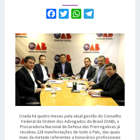
maranhenses
F
T
W
T
a
w
h
el
c
it
at
e
e
te
s
gr
b
r
A
a
o
p
m
o
p
k
Criada há quatro meses pela atual gestão do Conselho
Federal da Ordem dos Advogados do Brasil (OAB), a
Procuradoria Nacional de Defesa das Prerrogativas já
recebeu 228 manifestações de todo o País, das quais
mais da metade referentes a honorários profissionais