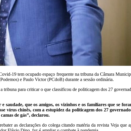
a Covid-19 tem ocupado espaço frequente na tribuna da Câmara Municipa
(Podemos) e Paulo Victor (PCdoB) durante a sessão ordinária.
 a tribuna para criticar o que classificou de politicagem dos 27 governa
 saudade, que os amigos, os vizinhos e os familiares que se fora
e vírus chinês, com a estupidez da politicagem dos 27 governado
 camas de gás”, declarou.
ra rebater as declarações do colega citando matéria da revista Veja 
ador Flávio Dino, faz é ampliar o combate à pandemia.