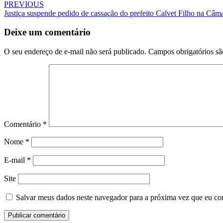
PREVIOUS
Justiça suspende pedido de cassação do prefeito Calvet Filho na Câm
Deixe um comentário
O seu endereço de e-mail não será publicado.
Campos obrigatórios s
Comentário
*
Nome
*
E-mail
*
Site
Salvar meus dados neste navegador para a próxima vez que eu co