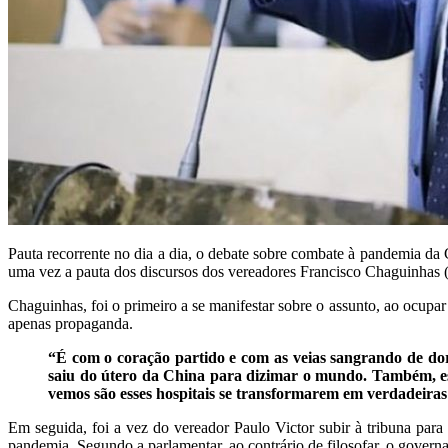
Pauta recorrente no dia a dia, o debate sobre combate à pandemia d
uma vez a pauta dos discursos dos vereadores Francisco Chaguinhas 
Chaguinhas, foi o primeiro a se manifestar sobre o assunto, ao ocupar
apenas propaganda.
“É com o coração partido e com as veias sangrando de dor e
saiu do útero da China para dizimar o mundo. Também, ess
vemos são esses hospitais se transformarem em verdadeiras
Em seguida, foi a vez do vereador Paulo Victor subir à tribuna pa
pandemia. Segundo a parlamentar, ao contrário de filosofar, o govern