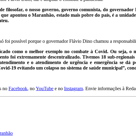
 de filosofar, o nosso governo, governo comunista, do governado
 que apontou o Maranhão, estado mais pobre do país, é a unidad
ateu.
 foi possível porque o governador Flávio Dino chamou a responsabilida
ficado como o melhor exemplo no combate à Covid. Ou seja, o 
ento foi extremamente descentralizado. Tivemos 18 sub-regionai
endimento e o atendimento de urgência e emergência se dá pel
ovid-19 evitando um colapso no sistema de saúde municipal”, conc
as no
Facebook
, no
YouTube
e no
Instagram
. Envie informações à Red
aranhão