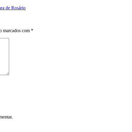
ara de Rosário
ão marcados com
*
mentar.