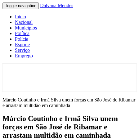
Dalvana Mendes
Toggle navigation
Inicio
Nacional
Municípios
Política
Polícia
Esporte
Serviço
Emprego
Espaço de conteúdo e leitura inteligente
Dalvana Mendes
Márcio Coutinho e Irmã Silva unem forças em São José de Ribamar
e arrastam multidão em caminhada
Márcio Coutinho e Irmã Silva unem
forças em São José de Ribamar e
arrastam multidão em caminhada