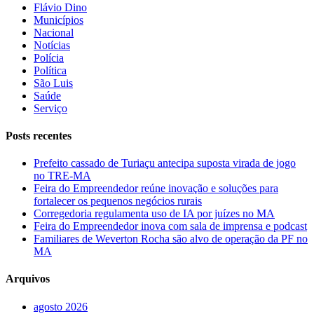
Flávio Dino
Municípios
Nacional
Notícias
Polícia
Política
São Luis
Saúde
Serviço
Posts recentes
Prefeito cassado de Turiaçu antecipa suposta virada de jogo
no TRE-MA
Feira do Empreendedor reúne inovação e soluções para
fortalecer os pequenos negócios rurais
Corregedoria regulamenta uso de IA por juízes no MA
Feira do Empreendedor inova com sala de imprensa e podcast
Familiares de Weverton Rocha são alvo de operação da PF no
MA
Arquivos
agosto 2026