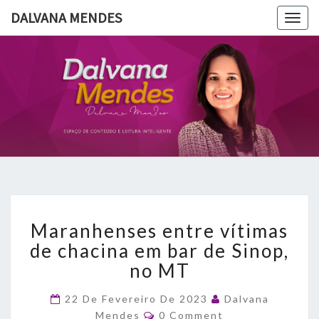
DALVANA MENDES
Togg
navig
DALVANA
Espaço De
Conteúdo
E Leitura
MENDES
Inteligente
Maranhenses
Maranhenses entre vítimas
entre
vítimas
de chacina em bar de Sinop,
de
no MT
chacina
em
22 De Fevereiro De 2023
Dalvana
bar
Comments
Mendes
0 Comment