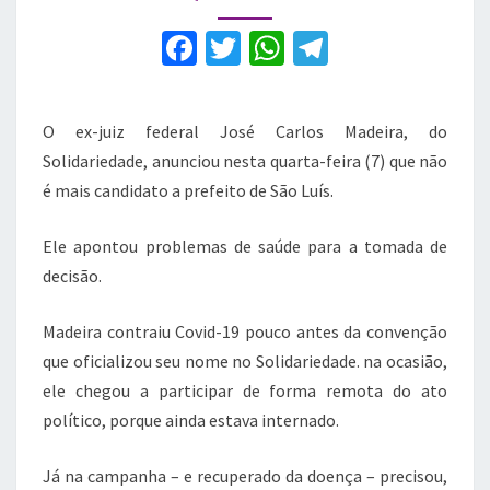
São
Luís
F
T
W
T
a
w
h
el
c
it
at
e
O ex-juiz federal José Carlos Madeira, do
e
te
s
gr
Solidariedade, anunciou nesta quarta-feira (7) que não
b
r
A
a
é mais candidato a prefeito de São Luís.
o
p
m
Ele apontou problemas de saúde para a tomada de
o
p
decisão.
k
Madeira contraiu Covid-19 pouco antes da convenção
que oficializou seu nome no Solidariedade. na ocasião,
ele chegou a participar de forma remota do ato
político, porque ainda estava internado.
Já na campanha – e recuperado da doença – precisou,