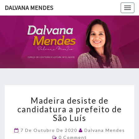
DALVANA MENDES
Togg
navig
DALVANA
Espaço De
Conteúdo
E Leitura
MENDES
Inteligente
Madeira
Madeira desiste de
desiste
de
candidatura a prefeito de
candidatura
São Luís
a
prefeito
7 De Outubro De 2020
Dalvana Mendes
de
Comments
0 Comment