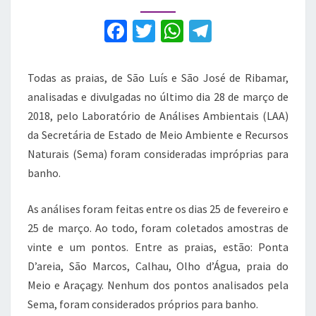
pontos
impróprios
F
T
W
T
para
a
w
h
el
banho
c
it
at
e
Todas as praias, de São Luís e São José de Ribamar,
e
te
s
gr
analisadas e divulgadas no último dia 28 de março de
b
r
A
a
2018, pelo Laboratório de Análises Ambientais (LAA)
da Secretária de Estado de Meio Ambiente e Recursos
o
p
m
Naturais (Sema) foram consideradas impróprias para
o
p
banho.
k
As análises foram feitas entre os dias 25 de fevereiro e
25 de março. Ao todo, foram coletados amostras de
vinte e um pontos. Entre as praias, estão: Ponta
D’areia, São Marcos, Calhau, Olho d’Água, praia do
Meio e Araçagy. Nenhum dos pontos analisados pela
Sema, foram considerados próprios para banho.