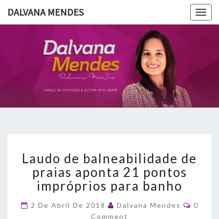
DALVANA MENDES
Togg
navig
DALVANA
Espaço De
Conteúdo
E Leitura
MENDES
Inteligente
Laudo
Laudo de balneabilidade de
de
balneabilidade
praias aponta 21 pontos
de
impróprios para banho
praias
aponta
Comme
2 De Abril De 2018
Dalvana Mendes
0
21
Comment