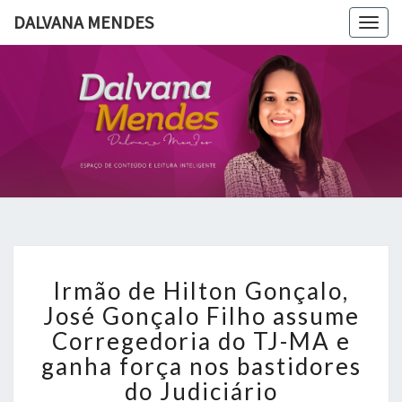
DALVANA MENDES
Togg
navig
DALVANA
Espaço De
Conteúdo
E Leitura
MENDES
Inteligente
Irmão
Irmão de Hilton Gonçalo,
de
Hilton
José Gonçalo Filho assume
Gonçalo,
Corregedoria do TJ-MA e
José
ganha força nos bastidores
Gonçalo
do Judiciário
Filho