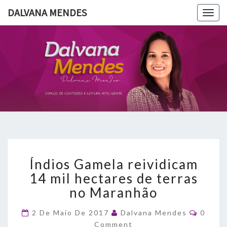
DALVANA MENDES
Togg
navig
DALVANA
Espaço De
Conteúdo
E Leitura
MENDES
Inteligente
Índios
Índios Gamela reividicam
Gamela
reividicam
14 mil hectares de terras
14
no Maranhão
mil
hectares
Comme
2 De Maio De 2017
Dalvana Mendes
0
de
Comment