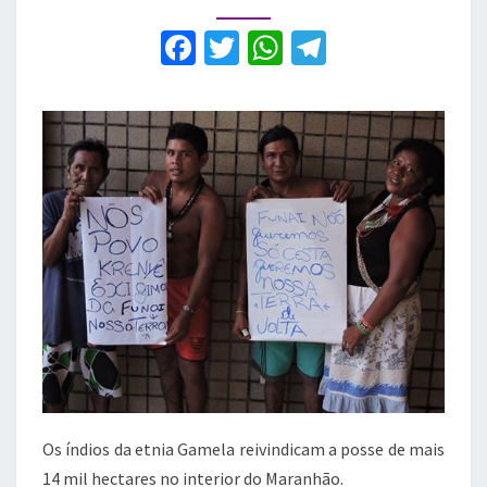
terras
no
F
T
W
T
Maranhão
a
w
h
el
c
it
at
e
e
te
s
gr
b
r
A
a
o
p
m
o
p
k
Os índios da etnia Gamela reivindicam a posse de mais
14 mil hectares no interior do Maranhão.