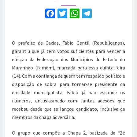
para
a
F
T
W
T
eleição
a
w
h
el
da
Famem
c
it
at
e
e
te
s
gr
O prefeito de Caxias, Fábio Gentil (Republicanos),
b
r
A
a
garantiu que já tem votos suficientes para vencer a
eleição da Federação dos Municípios do Estado do
o
p
m
Maranhão (Famem), marcada para essa quinta-feira
o
p
(14). Com a confiança de quem tem respaldo político e
k
disposição de sobra para tornar-se presidente da
entidade municipalista, Fábio já não esconde os
números, entusiasmado com tantas adesões que
recebeu desde que se lançou candidato, inclusive de
membros da chapa adversária.
O grupo que compõe a Chapa 2, batizada de “Zé