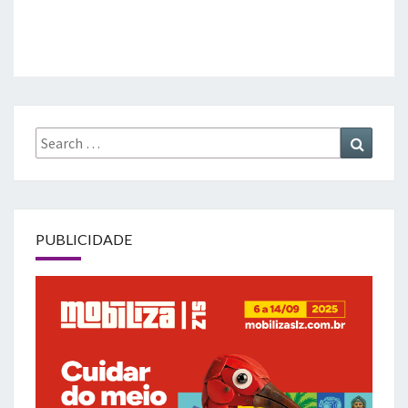
Search
Search
for:
PUBLICIDADE