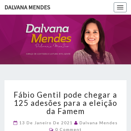
DALVANA MENDES
Togg
navig
DALVANA
Espaço De
Conteúdo
E Leitura
MENDES
Inteligente
Fábio
Fábio Gentil pode chegar a
Gentil
pode
125 adesões para a eleição
chegar
da Famem
a
125
13 De Janeiro De 2021
Dalvana Mendes
adesões
Comments
0 Comment