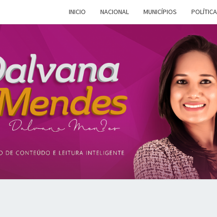
INICIO
NACIONAL
MUNICÍPIOS
POLÍTICA
DALV
Espaço De
Conteúdo E
Leitura
Inteligente
MEN