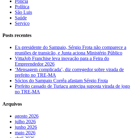
Polícia
Política
São Luis
Saúde
Serviço
Posts recentes
Ex-presidente do Sampaio, Sérgio Frota não comparece a
reuniões de transição, e Junta aciona Ministério Público
VittaJob Franchise leva inovação para a Feira do
Empreendedor 2026
‘Mensagem complicada’, diz corregedor sobre virada de
prefeito no TRE-MA
Sócios do Sampaio Corrêa afastam Sérgio Frota
Prefeito cassado de Turiaçu antecipa suposta virada de jogo
no TRE-MA
Arquivos
agosto 2026
julho 2026
junho 2026
maio 2026