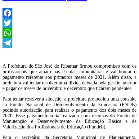
comunitárias
em
abril
em
São
Facebook
José
Twitter
de
Ribamar
WhatsApp
Telegram
A Prefeitura de São José de Ribamar firmou compromisso com os
profissionais que atuam nas escolas comunitárias e vai honrar o
pagamento referente aos primeiros meses de 2021. Além disso, a
prefeitura vai tentar resolver uma dívida deixada pela gestão anterior
e pagar os meses de novembro e dezembro que ficaram pendentes.
Para tentar resolver a situação, a prefeitura protocolou uma consulta
ao Fundo Nacional de Desenvolvimento da Educação (FNDE)
pedindo autorização para realizar o pagamento dos dois meses de
2020. Esse pagamento seria realizado com recursos do Fundo de
Manutenção e Desenvolvimento da Educação Básica e de
Valorização dos Profissionais de Educação (Fundeb).
Para o secretário da Secretaria Municipal de Planejamento,