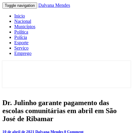
Dalvana Mendes
Toggle navigation
Inicio
Nacional
Municípios
Política
Polícia
Esporte
Serviço
Emprego
Espaço de conteúdo e leitura inteligente
Dalvana Mendes
Dr.
Dr. Julinho garante pagamento das
Julinho
escolas comunitárias em abril em São
garante
pagamento
José de Ribamar
das
escolas
Comments
10 de abril de 2021
Dalvana Mendes
0 Comment