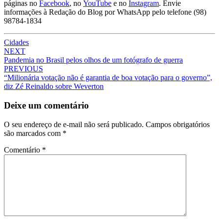
páginas no
Facebook
, no
YouTube
e no
Instagram
. Envie
informações à Redação do Blog por WhatsApp pelo telefone (98)
98784-1834
Cidades
Post
NEXT
Pandemia no Brasil pelos olhos de um fotógrafo de guerra
navigation
PREVIOUS
“Milionária votação não é garantia de boa votação para o governo”,
diz Zé Reinaldo sobre Weverton
Deixe um comentário
O seu endereço de e-mail não será publicado.
Campos obrigatórios
são marcados com
*
Comentário
*