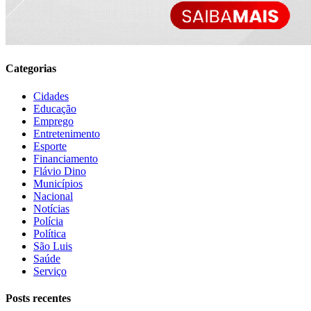
Categorias
Cidades
Educação
Emprego
Entretenimento
Esporte
Financiamento
Flávio Dino
Municípios
Nacional
Notícias
Polícia
Política
São Luis
Saúde
Serviço
Posts recentes