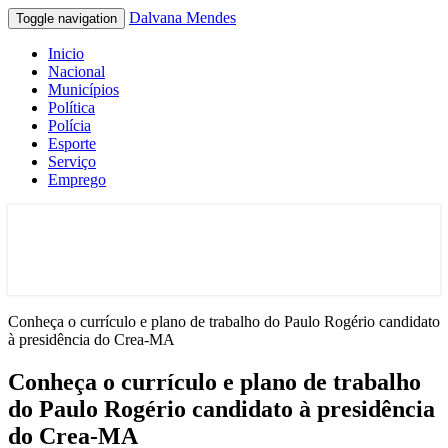
Dalvana Mendes
Toggle navigation
Inicio
Nacional
Municípios
Política
Polícia
Esporte
Serviço
Emprego
Espaço de conteúdo e leitura inteligente
Dalvana Mendes
Conheça o currículo e plano de trabalho do Paulo Rogério candidato
à presidência do Crea-MA
Conheça o currículo e plano de trabalho
do Paulo Rogério candidato à presidência
do Crea-MA