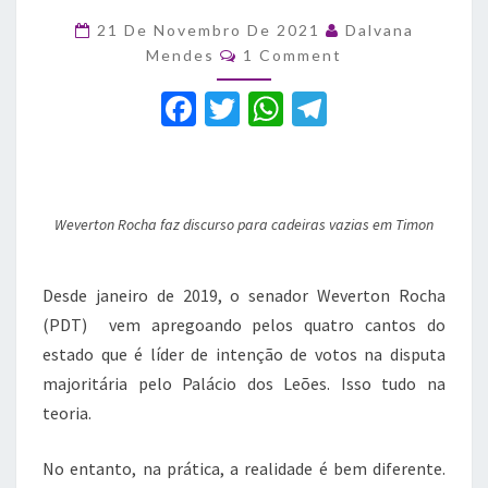
Weverton
mostra
21 De Novembro De 2021
Dalvana
Comments
que
Mendes
1 Comment
“Maranhão
F
T
W
T
Mais
Feliz”
a
w
h
el
está
c
it
at
e
cada
vez
e
te
s
gr
mais
Weverton Rocha faz discurso para cadeiras vazias em Timon
b
r
A
a
infeliz
o
p
m
Desde janeiro de 2019, o senador Weverton Rocha
o
p
(PDT) vem apregoando pelos quatro cantos do
k
estado que é líder de intenção de votos na disputa
majoritária pelo Palácio dos Leões. Isso tudo na
teoria.
No entanto, na prática, a realidade é bem diferente.