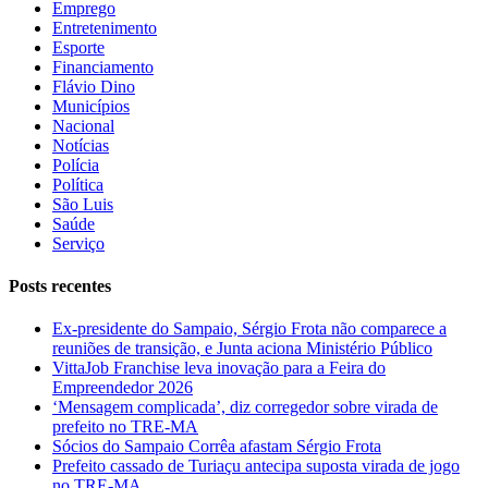
Emprego
Entretenimento
Esporte
Financiamento
Flávio Dino
Municípios
Nacional
Notícias
Polícia
Política
São Luis
Saúde
Serviço
Posts recentes
Ex-presidente do Sampaio, Sérgio Frota não comparece a
reuniões de transição, e Junta aciona Ministério Público
VittaJob Franchise leva inovação para a Feira do
Empreendedor 2026
‘Mensagem complicada’, diz corregedor sobre virada de
prefeito no TRE-MA
Sócios do Sampaio Corrêa afastam Sérgio Frota
Prefeito cassado de Turiaçu antecipa suposta virada de jogo
no TRE-MA