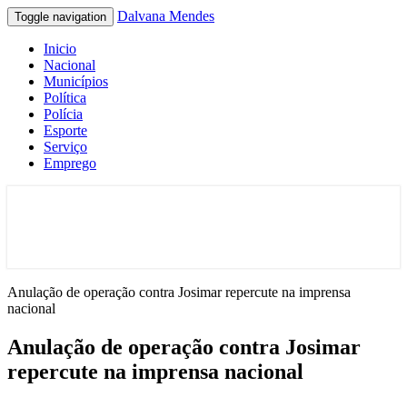
Dalvana Mendes
Toggle navigation
Inicio
Nacional
Municípios
Política
Polícia
Esporte
Serviço
Emprego
Espaço de conteúdo e leitura inteligente
Dalvana Mendes
Anulação de operação contra Josimar repercute na imprensa
nacional
Anulação de operação contra Josimar
repercute na imprensa nacional