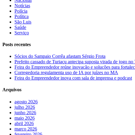
Nacional
Notícias
Polícia
Política
São Luis
Saúde
Serviço
Posts recentes
Sócios do Sampaio Corrêa afastam Sérgio Frota
Prefeito cassado de Turiaçu antecipa suposta virada de jogo 
Feira do Empreendedor reúne inovação e soluções para fortalec
Corregedoria regulamenta uso de IA por juízes no MA
Feira do Empreendedor inova com sala de imprensa e podcast
Arquivos
agosto 2026
julho 2026
junho 2026
maio 2026
abril 2026
março 2026
fevereiro 2026