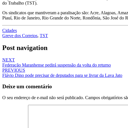
do Trabalho (TST).
Os sindicatos que mantiveram a paralisação são: Acre, Alagoas, Amaz
Piauí, Rio de Janeiro, Rio Grande do Norte, Rondônia, São José do Ri
Cidades
Greve dos Correios
,
TST
Post navigation
NEXT
Federação Maranhense pedirá suspensão da volta do returno
PREVIOUS
Flávio Dino pode precisar de deputados para se livrar da Lava Jato
Deixe um comentário
O seu endereço de e-mail não será publicado.
Campos obrigatórios s