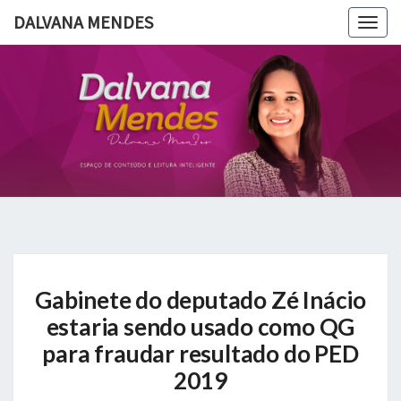
DALVANA MENDES
Togg
navig
DALVANA
Espaço De
Conteúdo
E Leitura
MENDES
Inteligente
Gabinete
Gabinete do deputado Zé Inácio
do
deputado
estaria sendo usado como QG
Zé
para fraudar resultado do PED
Inácio
2019
estaria
sendo