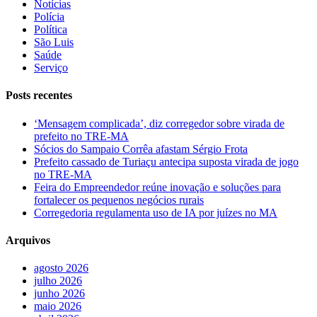
Notícias
Polícia
Política
São Luis
Saúde
Serviço
Posts recentes
‘Mensagem complicada’, diz corregedor sobre virada de
prefeito no TRE-MA
Sócios do Sampaio Corrêa afastam Sérgio Frota
Prefeito cassado de Turiaçu antecipa suposta virada de jogo
no TRE-MA
Feira do Empreendedor reúne inovação e soluções para
fortalecer os pequenos negócios rurais
Corregedoria regulamenta uso de IA por juízes no MA
Arquivos
agosto 2026
julho 2026
junho 2026
maio 2026