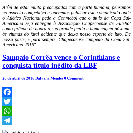
Além de estar muito preocupados com a parte humana, pensamos
no aspecto competitivo e queremos publicar este comunicado onde
o Atlético Nacional pede a Conmebol que o título da Copa Sul-
Americana seja entregue à Associação Chapecoense de Futebol
como prêmio de honra a sua grande perda e homenagem póstuma
às vítimas do fatal acidente que deixa nosso esporte de luto. De
nossa parte, e para sempre, Chapecoense campeão da Copa Sul-
Americana 2016″.
Sampaio
Sampaio Corrêa vence o Corinthians e
Corrêa
conquista título inédito da LBF
vence
o
Corinthians
Comments
26 de abril de 2016
Dalvana Mendes
0 Comment
e
conquista
título
inédito
Facebook
da
LBF
Twitter
WhatsApp
Telegram