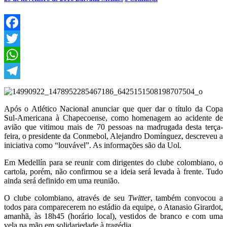
de
ceder
título
à
Chape
Facebook
é
Twitter
‘louvável’,
mas
WhatsApp
não
confirma
Telegram
Após o Atlético Nacional anunciar que quer dar o título da Copa
Sul-Americana à Chapecoense, como homenagem ao acidente de
avião que vitimou mais de 70 pessoas na madrugada desta terça-
feira, o presidente da Conmebol, Alejandro Domínguez, descreveu a
iniciativa como “louvável”. As informações são da Uol.
Em Medellín para se reunir com dirigentes do clube colombiano, o
cartola, porém, não confirmou se a ideia será levada à frente. Tudo
ainda será definido em uma reunião.
O clube colombiano, através de seu
Twitter
, também convocou a
todos para comparecerem no estádio da equipe, o Atanasio Girardot,
amanhã, às 18h45 (horário local), vestidos de branco e com uma
vela na mão em solidariedade à tragédia.