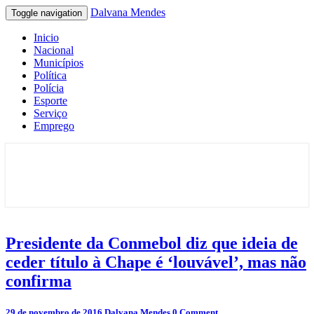
Dalvana Mendes
Toggle navigation
Inicio
Nacional
Municípios
Política
Polícia
Esporte
Serviço
Emprego
Espaço de conteúdo e leitura inteligente
Dalvana Mendes
Presidente
Presidente da Conmebol diz que ideia de
da
ceder título à Chape é ‘louvável’, mas não
Conmebol
diz
confirma
que
ideia
Comments
29 de novembro de 2016
Dalvana Mendes
0 Comment