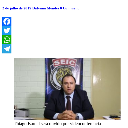
atrás
e
Comments
2 de julho de 2019
Dalvana Mendes
0 Comment
Thiago
Bardal
será
ouvido
Facebook
nesta
terça-
Twitter
feira
WhatsApp
Telegram
Thiago Bardal será ouvido por videoconferência