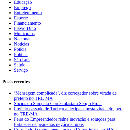
Educação
Emprego
Entretenimento
Esporte
Financiamento
Flávio Dino
Municípios
Nacional
Notícias
Polícia
Política
São Luis
Saúde
Serviço
Posts recentes
‘Mensagem complicada’, diz corregedor sobre virada de
prefeito no TRE-MA
Sócios do Sampaio Corrêa afastam Sérgio Frota
Prefeito cassado de Turiaçu antecipa suposta virada de jogo
no TRE-MA
Feira do Empreendedor reúne inovação e soluções para
fortalecer os pequenos negócios rurais
Corregedoria regulamenta uso de IA por juízes no MA