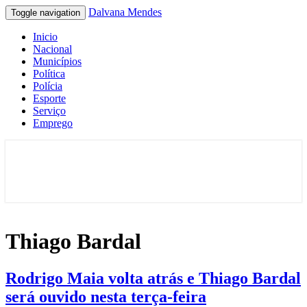
Dalvana Mendes
Toggle navigation
Inicio
Nacional
Municípios
Política
Polícia
Esporte
Serviço
Emprego
Espaço de conteúdo e leitura inteligente
Dalvana Mendes
Thiago Bardal
Rodrigo
Rodrigo Maia volta atrás e Thiago Bardal
Maia
será ouvido nesta terça-feira
volta