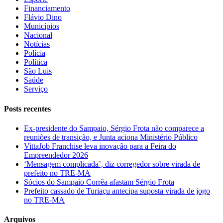
Financiamento
Flávio Dino
Municípios
Nacional
Notícias
Polícia
Política
São Luis
Saúde
Serviço
Posts recentes
Ex-presidente do Sampaio, Sérgio Frota não comparece a
reuniões de transição, e Junta aciona Ministério Público
VittaJob Franchise leva inovação para a Feira do
Empreendedor 2026
‘Mensagem complicada’, diz corregedor sobre virada de
prefeito no TRE-MA
Sócios do Sampaio Corrêa afastam Sérgio Frota
Prefeito cassado de Turiaçu antecipa suposta virada de jogo
no TRE-MA
Arquivos