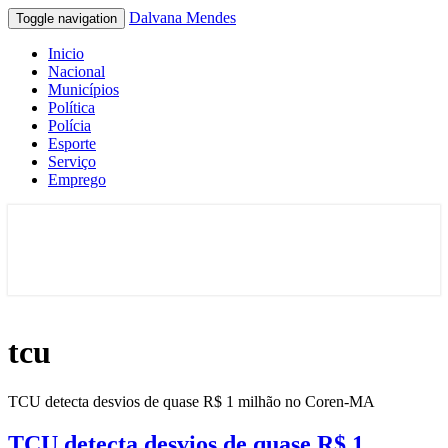
Dalvana Mendes
Toggle navigation
Inicio
Nacional
Municípios
Política
Polícia
Esporte
Serviço
Emprego
Espaço de conteúdo e leitura inteligente
Dalvana Mendes
tcu
TCU detecta desvios de quase R$ 1 milhão no Coren-MA
TCU detecta desvios de quase R$ 1