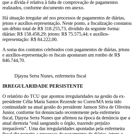
que a dívida é relativa à falta de comprovação de pagamentos
realizados, conforme documento em anexo.
Há situação irregular até nos processos de pagamentos de diárias,
jetons e auxílios-representação. Neste ponto, a fiscalização constatou
um débito total de R$ 318.255,73, dividido da seguinte forma:
diárias: R$ 158.458,29; jetons: R$ 75.575,44; e auxílios-
representação: R$ 84.222,00.
A soma dos contratos celebrados com pagamentos de diárias, jetons
e auxílios-representação os fiscais apontaram um rombo de R$
846.744,70.
Djayna Serra Nunes, enfermeira fiscal
IRREGULARIDADE PERSISTENTE
O relatório do TCU que apontou irregularidades na gestão da ex-
presidente Célia Maria Santos Rezende no Coren/MA teria tido
continuidade na atual gestão do presidente Jamson Silva de Oliveira
Junior, conforme foi denunciado recentemente pela enfermeira
fiscal, Djayna Serra Nunes que afirmou na época da denúncia que a
atual diretoria “está sangrando o órgão, trazendo prejuízo
irreparáveis”. Uma das irregularidades apontadas pela enfermeira
fiscal diz respeito a processos de pagamentos de diárias, jetons e