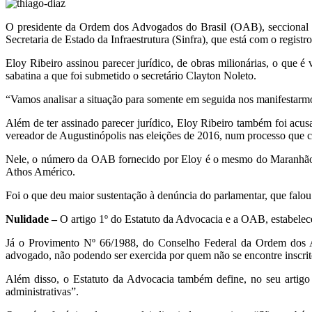
O presidente da Ordem dos Advogados do Brasil (OAB), seccional Ma
Secretaria de Estado da Infraestrutura (Sinfra), que está com o regist
Eloy Ribeiro assinou parecer jurídico, de obras milionárias, o que 
sabatina a que foi submetido o secretário Clayton Noleto.
“Vamos analisar a situação para somente em seguida nos manifestarmo
Além de ter assinado parecer jurídico, Eloy Ribeiro também foi acu
vereador de Augustinópolis nas eleições de 2016, num processo que cor
Nele, o número da OAB fornecido por Eloy é o mesmo do Maranhão, 
Athos Américo.
Foi o que deu maior sustentação à denúncia do parlamentar, que falou d
Nulidade –
O artigo 1º do Estatuto da Advocacia e a OAB, estabelece q
Já o Provimento Nº 66/1988, do Conselho Federal da Ordem dos Adv
advogado, não podendo ser exercida por quem não se encontre inscri
Além disso, o Estatuto da Advocacia também define, no seu artigo 
administrativas”.