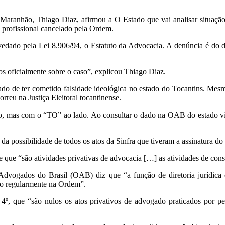
ranhão, Thiago Diaz, afirmou a O Estado que vai analisar situação 
ro profissional cancelado pela Ordem.
é vedado pela Lei 8.906/94, o Estatuto da Advocacia. A denúncia é do 
s oficialmente sobre o caso”, explicou Thiago Diaz.
sado de ter cometido falsidade ideológica no estado do Tocantins. Me
reu na Justiça Eleitoral tocantinense.
mas com o “TO” ao lado. Ao consultar o dado na OAB do estado vizi
a possibilidade de todos os atos da Sinfra que tiveram a assinatura do 
ue “são atividades privativas de advocacia […] as atividades de consult
ogados do Brasil (OAB) diz que “a função de diretoria jurídica em
to regularmente na Ordem”.
4º, que “são nulos os atos privativos de advogado praticados por pe