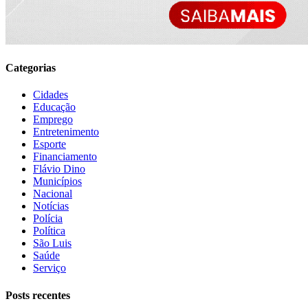
Categorias
Cidades
Educação
Emprego
Entretenimento
Esporte
Financiamento
Flávio Dino
Municípios
Nacional
Notícias
Polícia
Política
São Luis
Saúde
Serviço
Posts recentes