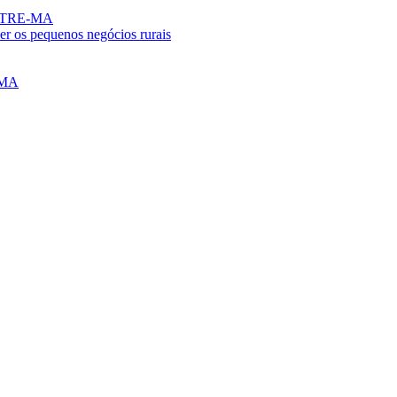
no TRE-MA
er os pequenos negócios rurais
o MA