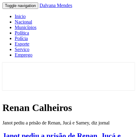
Dalvana Mendes
Toggle navigation
Inicio
Nacional
Municípios
Política
Polícia
Esporte
Serviço
Emprego
Espaço de conteúdo e leitura inteligente
Dalvana Mendes
Renan Calheiros
Janot pediu a prisão de Renan, Jucá e Sarney, diz jornal
Janot pediu a prisão de Renan, Jucá e