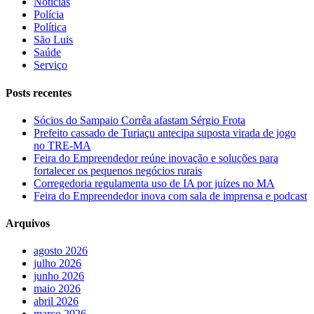
Notícias
Polícia
Política
São Luis
Saúde
Serviço
Posts recentes
Sócios do Sampaio Corrêa afastam Sérgio Frota
Prefeito cassado de Turiaçu antecipa suposta virada de jogo
no TRE-MA
Feira do Empreendedor reúne inovação e soluções para
fortalecer os pequenos negócios rurais
Corregedoria regulamenta uso de IA por juízes no MA
Feira do Empreendedor inova com sala de imprensa e podcast
Arquivos
agosto 2026
julho 2026
junho 2026
maio 2026
abril 2026
março 2026