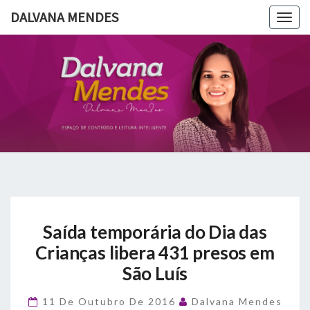
DALVANA MENDES
Togg
navig
DALVANA
Espaço De
Conteúdo
E Leitura
MENDES
Inteligente
Saída
Saída temporária do Dia das
temporária
do
Crianças libera 431 presos em
Dia
São Luís
das
Crianças
11 De Outubro De 2016
Dalvana Mendes
libera