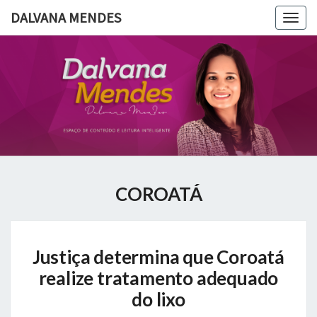
DALVANA MENDES
Togg
navig
DALVANA
Espaço De
Conteúdo
E Leitura
MENDES
Inteligente
COROATÁ
Justiça
Justiça determina que Coroatá
determina
que
realize tratamento adequado
Coroatá
do lixo
realize