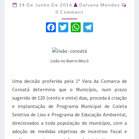
tratamento
Com
14 De Junho De 2016
Dalvana Mendes
adequado
0 Comment
do
lixo
F
T
W
T
a
w
h
el
c
it
at
e
e
te
s
gr
Lixão no Bairro Mocó
b
r
A
a
o
p
m
Uma decisão proferida pela 1ª Vara da Comarca de
o
p
Coroatá determina que o Município, num prazo
k
sugerido de 120 (cento e vinte) dias, proceda à criação
e implantação de Programa Municipal de Coleta
Seletiva de Lixo e Programa de Educação Ambiental,
direcionados a toda população do município, com a
adoção de medidas objetivas de incentivo fiscal e