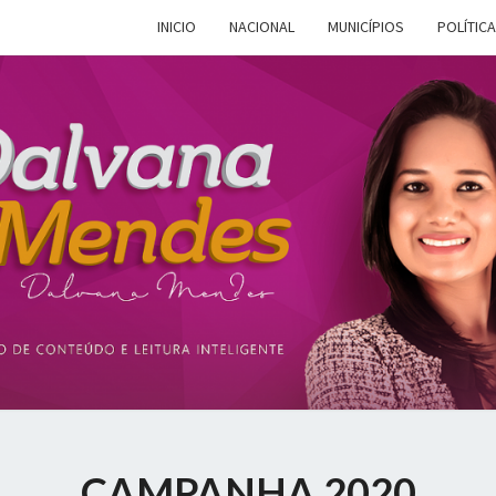
INICIO
NACIONAL
MUNICÍPIOS
POLÍTICA
DALV
Espaço De
Conteúdo E
Leitura
Inteligente
MEN
CAMPANHA 2020