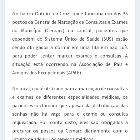
c
it
at
e
Maranhão
e
te
s
gr
No bairro Outeiro da Cruz, onde funciona um dos 25
b
r
A
a
postos da Central de Marcação de Consultas e Exames
do Município (Cemarc) na capital, pacientes que
o
p
m
dependem do Sistema Único de Saúde (SUS) estão
o
p
sendo obrigados a dormir em uma fila em São Luís
k
para poder tentar marcar exames e consultas. A
situação está ocorrendo na Associação de Pais e
Amigos dos Excepcionais (APAE).
No local, que é utilizado para a marcação de consultas
e exames de diferentes especialidades médicas, os
pacientes reclamam que apesar da distribuição das
senhas não há vaga para o exame ou consulta
requisitada. Por conta disto, eles são obrigados a
procurar os postos da Cemarc diariamente com o
intuito de adquirir os serviços médicos.