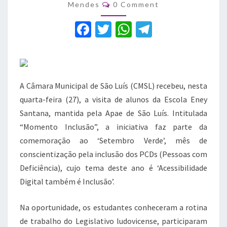
Apae
Comments
Mendes
0 Comment
em
sessão
F
T
W
T
da
a
w
h
el
inclusão
c
it
at
e
e
te
s
gr
A Câmara Municipal de São Luís (CMSL) recebeu, nesta
b
r
A
a
quarta-feira (27), a visita de alunos da Escola Eney
o
p
m
Santana, mantida pela Apae de São Luís. Intitulada
o
p
“Momento Inclusão”, a iniciativa faz parte da
k
comemoração ao ‘Setembro Verde’, mês de
conscientização pela inclusão dos PCDs (Pessoas com
Deficiência), cujo tema deste ano é ‘Acessibilidade
Digital também é Inclusão’.
Na oportunidade, os estudantes conheceram a rotina
de trabalho do Legislativo ludovicense, participaram