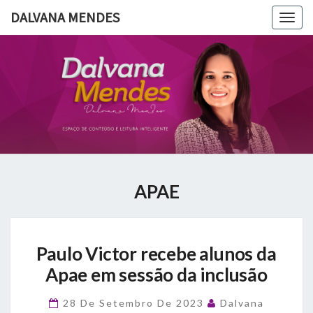
DALVANA MENDES
Togg
navig
DALVANA
Espaço De
Conteúdo
E Leitura
MENDES
Inteligente
APAE
Paulo
Paulo Victor recebe alunos da
Victor
recebe
Apae em sessão da inclusão
alunos
da
28 De Setembro De 2023
Dalvana