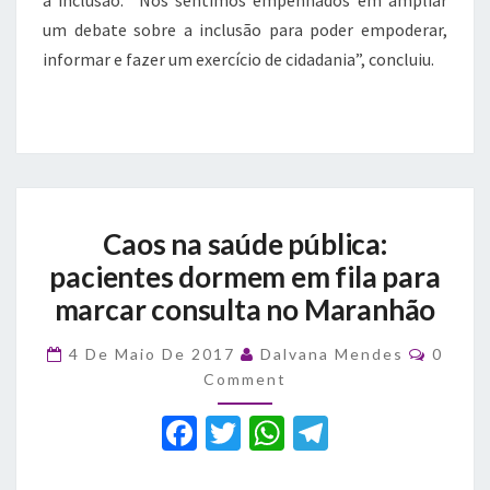
a inclusão. “Nos sentimos empenhados em ampliar
um debate sobre a inclusão para poder empoderar,
informar e fazer um exercício de cidadania”, concluiu.
Caos
Caos na saúde pública:
na
saúde
pacientes dormem em fila para
pública:
marcar consulta no Maranhão
pacientes
dormem
Comme
4 De Maio De 2017
Dalvana Mendes
0
em
Comment
fila
para
F
T
W
T
marcar
a
consulta
w
h
el
no