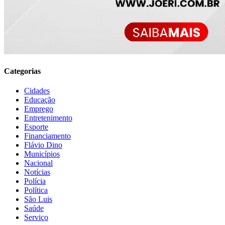
Categorias
Cidades
Educação
Emprego
Entretenimento
Esporte
Financiamento
Flávio Dino
Municípios
Nacional
Notícias
Polícia
Política
São Luis
Saúde
Serviço