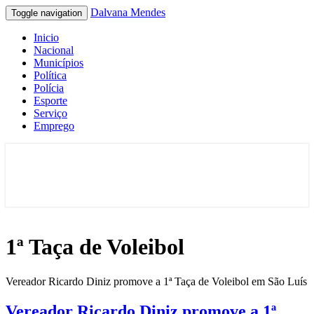
Dalvana Mendes
Toggle navigation
Inicio
Nacional
Municípios
Política
Polícia
Esporte
Serviço
Emprego
Espaço de conteúdo e leitura inteligente
Dalvana Mendes
1ª Taça de Voleibol
Vereador Ricardo Diniz promove a 1ª Taça de Voleibol em São Luís
Vereador Ricardo Diniz promove a 1ª