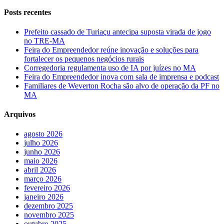
Posts recentes
Prefeito cassado de Turiaçu antecipa suposta virada de jogo
no TRE-MA
Feira do Empreendedor reúne inovação e soluções para
fortalecer os pequenos negócios rurais
Corregedoria regulamenta uso de IA por juízes no MA
Feira do Empreendedor inova com sala de imprensa e podcast
Familiares de Weverton Rocha são alvo de operação da PF no
MA
Arquivos
agosto 2026
julho 2026
junho 2026
maio 2026
abril 2026
março 2026
fevereiro 2026
janeiro 2026
dezembro 2025
novembro 2025
outubro 2025