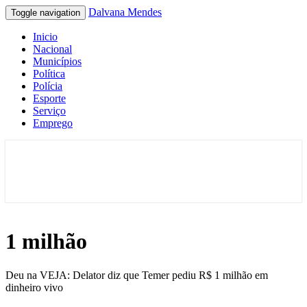
Dalvana Mendes
Toggle navigation
Inicio
Nacional
Municípios
Política
Polícia
Esporte
Serviço
Emprego
Espaço de conteúdo e leitura inteligente
Dalvana Mendes
1 milhão
Deu na VEJA: Delator diz que Temer pediu R$ 1 milhão em
dinheiro vivo