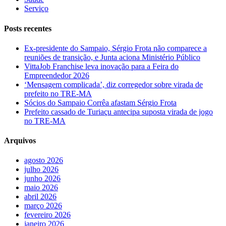
Serviço
Posts recentes
Ex-presidente do Sampaio, Sérgio Frota não comparece a
reuniões de transição, e Junta aciona Ministério Público
VittaJob Franchise leva inovação para a Feira do
Empreendedor 2026
‘Mensagem complicada’, diz corregedor sobre virada de
prefeito no TRE-MA
Sócios do Sampaio Corrêa afastam Sérgio Frota
Prefeito cassado de Turiaçu antecipa suposta virada de jogo
no TRE-MA
Arquivos
agosto 2026
julho 2026
junho 2026
maio 2026
abril 2026
março 2026
fevereiro 2026
janeiro 2026