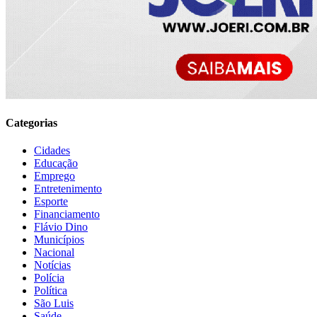
Categorias
Cidades
Educação
Emprego
Entretenimento
Esporte
Financiamento
Flávio Dino
Municípios
Nacional
Notícias
Polícia
Política
São Luis
Saúde