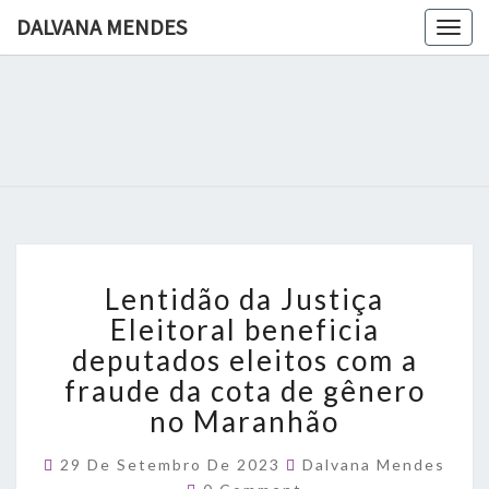
DALVANA MENDES
Togg
navig
DALVANA
Espaço De
Conteúdo
E Leitura
MENDES
Inteligente
Lentidão
Lentidão da Justiça
da
Justiça
Eleitoral beneficia
Eleitoral
deputados eleitos com a
beneficia
fraude da cota de gênero
deputados
no Maranhão
eleitos
com
a
29 De Setembro De 2023
Dalvana Mendes
Comments