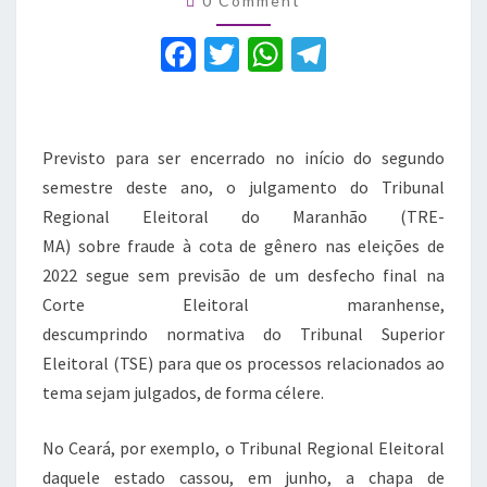
fraude
0 Comment
da
F
T
W
T
cota
de
a
w
h
el
gênero
c
it
at
e
no
Maranhão
e
te
s
gr
Previsto para ser encerrado no início do segundo
b
r
A
a
semestre deste ano, o julgamento do Tribunal
Regional Eleitoral do Maranhão (TRE-
o
p
m
MA) sobre fraude à cota de gênero nas eleições de
o
p
2022 segue sem previsão de um desfecho final na
k
Corte Eleitoral maranhense,
descumprindo normativa do Tribunal Superior
Eleitoral (TSE) para que os processos relacionados ao
tema sejam julgados, de forma célere.
No Ceará, por exemplo, o Tribunal Regional Eleitoral
daquele estado cassou, em junho, a chapa de