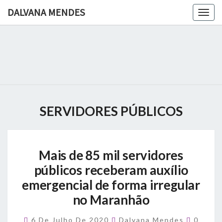
DALVANA MENDES
Togg
navig
DALVANA
Espaço De
Conteúdo
E Leitura
MENDES
Inteligente
SERVIDORES PÚBLICOS
Mais
Mais de 85 mil servidores
de
85
públicos receberam auxílio
mil
emergencial de forma irregular
servidores
no Maranhão
públicos
receberam
Comme
auxílio
6 De Julho De 2020
Dalvana Mendes
0