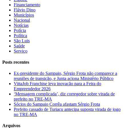
Financiamento
Flávio Dino
Municípios
Nacional
Notícias
Polícia
Política
São Luis
Saúde
Serviço
Posts recentes
Ex-presidente do Sampaio, Sérgio Frota não comparece a
reuniões de transição, e Junta aciona Ministério Público
VittaJob Franchise leva inovação para a Feira do
Empreendedor 2026
‘Mensagem complicada’, diz corregedor sobre virada de
prefeito no TRE-MA
Sócios do Sampaio Corrêa afastam Sérgio Frota
Prefeito cassado de Turiaçu antecipa suposta virada de jogo
no TRE-MA
Arquivos