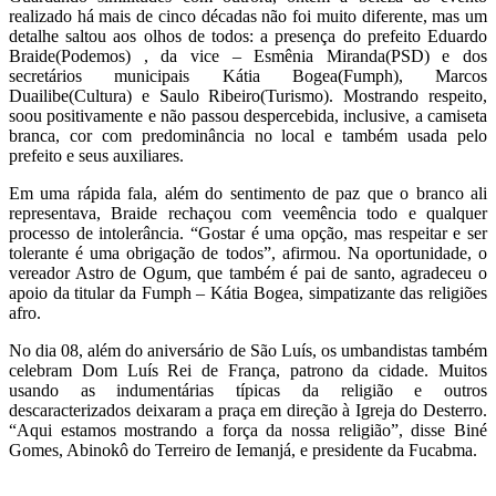
realizado há mais de cinco décadas não foi muito diferente, mas um
detalhe saltou aos olhos de todos: a presença do prefeito Eduardo
Braide(Podemos) , da vice – Esmênia Miranda(PSD) e dos
secretários municipais Kátia Bogea(Fumph), Marcos
Duailibe(Cultura) e Saulo Ribeiro(Turismo). Mostrando respeito,
soou positivamente e não passou despercebida, inclusive, a camiseta
branca, cor com predominância no local e também usada pelo
prefeito e seus auxiliares.
Em uma rápida fala, além do sentimento de paz que o branco ali
representava, Braide rechaçou com veemência todo e qualquer
processo de intolerância. “Gostar é uma opção, mas respeitar e ser
tolerante é uma obrigação de todos”, afirmou. Na oportunidade, o
vereador Astro de Ogum, que também é pai de santo, agradeceu o
apoio da titular da Fumph – Kátia Bogea, simpatizante das religiões
afro.
No dia 08, além do aniversário de São Luís, os umbandistas também
celebram Dom Luís Rei de França, patrono da cidade. Muitos
usando as indumentárias típicas da religião e outros
descaracterizados deixaram a praça em direção à Igreja do Desterro.
“Aqui estamos mostrando a força da nossa religião”, disse Biné
Gomes, Abinokô do Terreiro de Iemanjá, e presidente da Fucabma.