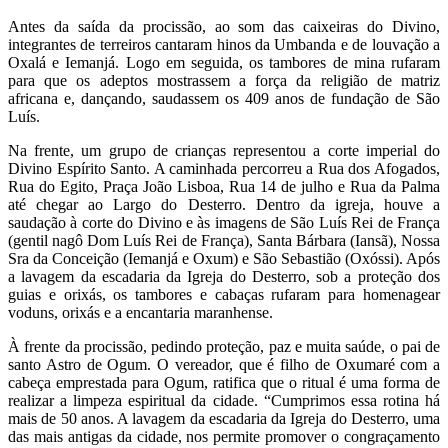
Antes da saída da procissão, ao som das caixeiras do Divino,
integrantes de terreiros cantaram hinos da Umbanda e de louvação a
Oxalá e Iemanjá. Logo em seguida, os tambores de mina rufaram
para que os adeptos mostrassem a força da religião de matriz
africana e, dançando, saudassem os 409 anos de fundação de São
Luís.
Na frente, um grupo de crianças representou a corte imperial do
Divino Espírito Santo. A caminhada percorreu a Rua dos Afogados,
Rua do Egito, Praça João Lisboa, Rua 14 de julho e Rua da Palma
até chegar ao Largo do Desterro. Dentro da igreja, houve a
saudação à corte do Divino e às imagens de São Luís Rei de França
(gentil nagô Dom Luís Rei de França), Santa Bárbara (Iansã), Nossa
Sra da Conceição (Iemanjá e Oxum) e São Sebastião (Oxóssi). Após
a lavagem da escadaria da Igreja do Desterro, sob a proteção dos
guias e orixás, os tambores e cabaças rufaram para homenagear
voduns, orixás e a encantaria maranhense.
À frente da procissão, pedindo proteção, paz e muita saúde, o pai de
santo Astro de Ogum. O vereador, que é filho de Oxumaré com a
cabeça emprestada para Ogum, ratifica que o ritual é uma forma de
realizar a limpeza espiritual da cidade. “Cumprimos essa rotina há
mais de 50 anos. A lavagem da escadaria da Igreja do Desterro, uma
das mais antigas da cidade, nos permite promover o congraçamento