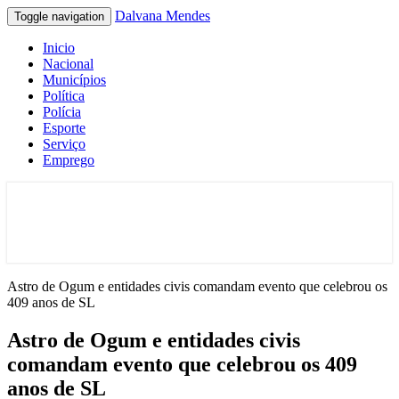
Dalvana Mendes
Toggle navigation
Inicio
Nacional
Municípios
Política
Polícia
Esporte
Serviço
Emprego
Espaço de conteúdo e leitura inteligente
Dalvana Mendes
Astro de Ogum e entidades civis comandam evento que celebrou os
409 anos de SL
Astro de Ogum e entidades civis
comandam evento que celebrou os 409
anos de SL