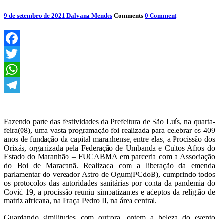
9 de setembro de 2021
Dalvana Mendes
Comments
0 Comment
Facebook
Twitter
WhatsApp
Telegram
Fazendo parte das festividades da Prefeitura de São Luís, na quarta-
feira(08), uma vasta programação foi realizada para celebrar os 409
anos de fundação da capital maranhense, entre elas, a Procissão dos
Orixás, organizada pela Federação de Umbanda e Cultos Afros do
Estado do Maranhão – FUCABMA em parceria com a Associação
do Boi de Maracanã. Realizada com a liberação da emenda
parlamentar do vereador Astro de Ogum(PCdoB), cumprindo todos
os protocolos das autoridades sanitárias por conta da pandemia do
Covid 19, a procissão reuniu simpatizantes e adeptos da religião de
matriz africana, na Praça Pedro II, na área central.
Guardando similitudes com outrora, ontem a beleza do evento