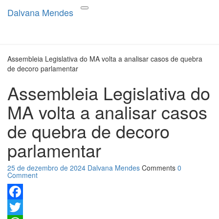
Dalvana Mendes
Dalvana Mendes
Espaço de conteúdo e leitura
Toggle
navigation
inteligente
Assembleia Legislativa do MA volta a analisar casos de quebra
de decoro parlamentar
Assembleia Legislativa do
MA volta a analisar casos
de quebra de decoro
parlamentar
25 de dezembro de 2024
Dalvana Mendes
Comments
0
Comment
Facebook