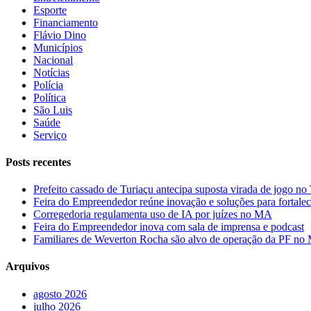
Esporte
Financiamento
Flávio Dino
Municípios
Nacional
Notícias
Polícia
Política
São Luis
Saúde
Serviço
Posts recentes
Prefeito cassado de Turiaçu antecipa suposta virada de jogo 
Feira do Empreendedor reúne inovação e soluções para fortalec
Corregedoria regulamenta uso de IA por juízes no MA
Feira do Empreendedor inova com sala de imprensa e podcast
Familiares de Weverton Rocha são alvo de operação da PF n
Arquivos
agosto 2026
julho 2026