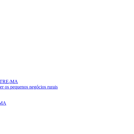
no TRE-MA
er os pequenos negócios rurais
o MA