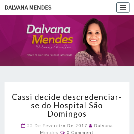
DALVANA MENDES
Togg
navig
DALVANA
Espaço De
Conteúdo
E Leitura
MENDES
Inteligente
Cassi
Cassi decide descredenciar-
decide
descredenciar-
se do Hospital São
se
Domingos
do
Hospital
22 De Fevereiro De 2017
Dalvana
São
Comments
Mendes
0 Comment