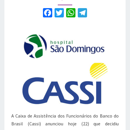
Domingos
F
T
W
T
a
w
h
el
c
it
at
e
e
te
s
gr
b
r
A
a
o
p
m
o
p
k
A Caixa de Assistência dos Funcionários do Banco do
Brasil (Cassi) anunciou hoje (22) que decidiu